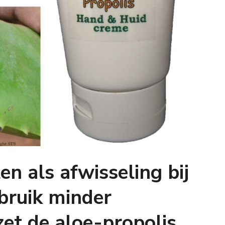
en als afwisseling bij
ruik minder
et de aloe-propolis