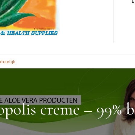
E
tuurlijk
opolis creme – 99% b