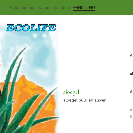
Altijd een mooie actie in de shop
WINKEL NU
A
a
aloegel
A
aloegel puur en zuiver
A
b