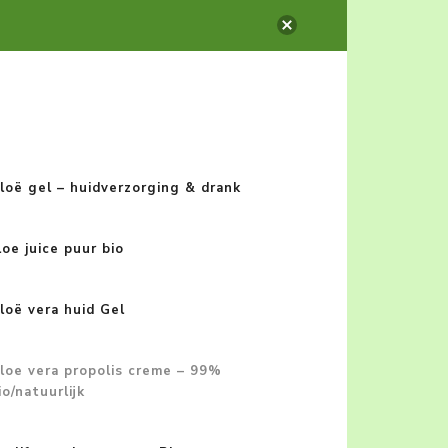
loë gel – huidverzorging & drank
loe juice puur bio
loë vera huid Gel
loe vera propolis creme – 99%
io/natuurlijk