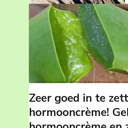
Zeer goed in te zett
hormooncrème! Geb
hormooncrème en z