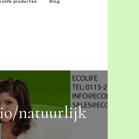
colife producten
Blog
io/natuurlijk